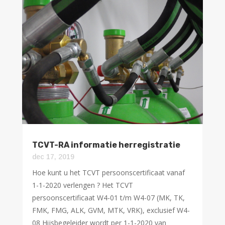
TCVT-RA informatie herregistratie
dec 17, 2019
Hoe kunt u het TCVT persoonscertificaat vanaf
1-1-2020 verlengen ? Het TCVT
persoonscertificaat W4-01 t/m W4-07 (MK, TK,
FMK, FMG, ALK, GVM, MTK, VRK), exclusief W4-
08 Hijsbegeleider wordt per 1-1-2020 van