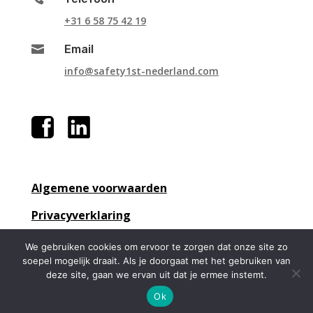
+31 6 58 75 42 19

Email
info@safety1st-nederland.com
Algemene voorwaarden
Privacyverklaring
We gebruiken cookies om ervoor te zorgen dat onze site zo
soepel mogelijk draait. Als je doorgaat met het gebruiken van
deze site, gaan we ervan uit dat je ermee instemt.
Ok
Safety1st Nederland 2020 ©